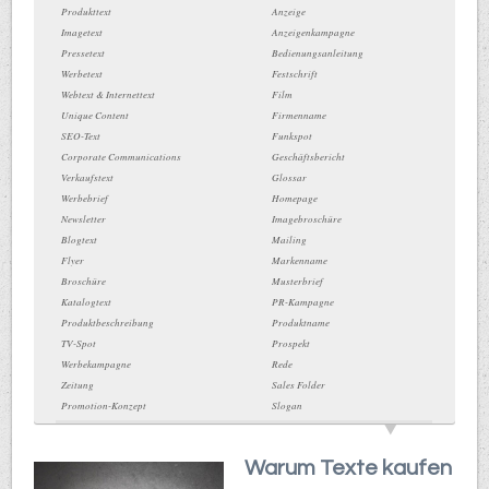
Produkttext
Anzeige
Imagetext
Anzeigenkampagne
Pressetext
Bedienungsanleitung
Werbetext
Festschrift
Webtext & Internettext
Film
Unique Content
Firmenname
SEO-Text
Funkspot
Corporate Communications
Geschäftsbericht
Verkaufstext
Glossar
Werbebrief
Homepage
Newsletter
Imagebroschüre
Blogtext
Mailing
Flyer
Markenname
Broschüre
Musterbrief
Katalogtext
PR-Kampagne
Produktbeschreibung
Produktname
TV-Spot
Prospekt
Werbekampagne
Rede
Zeitung
Sales Folder
Promotion-Konzept
Slogan
Warum Texte kaufen